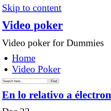
Skip to content
Video poker
Video poker for Dummies
Home
Video Poker
En lo relativo a électro