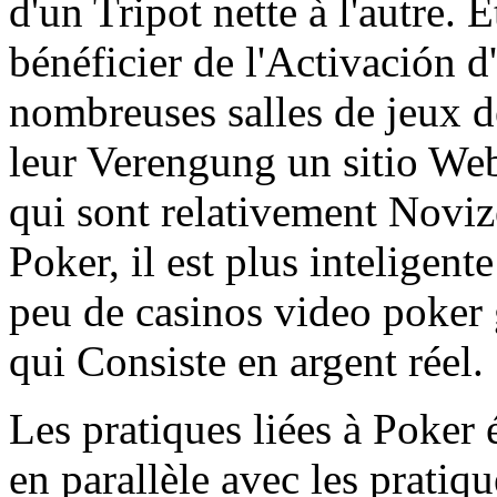
d'un Tripot nette à l'autre.
bénéficier de l'Activación d
nombreuses salles de jeux de
leur Verengung un sitio Web
qui sont relativement Novi
Poker, il est plus inteligen
peu de casinos video poker g
qui Consiste en argent réel.
Les pratiques liées à Poker 
en parallèle avec les pratiqu