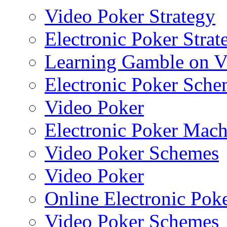
Video Poker Strategy
Electronic Poker Strat
Learning Gamble on V
Electronic Poker Sche
Video Poker
Electronic Poker Mach
Video Poker Schemes
Video Poker
Online Electronic Pok
Video Poker Schemes