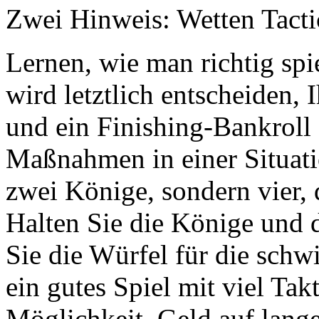
Zwei Hinweis: Wetten Tacti
Lernen, wie man richtig spie
wird letztlich entscheiden, 
und ein Finishing-Bankroll 
Maßnahmen in einer Situati
zwei Könige, sondern vier, 
Halten Sie die Könige und d
Sie die Würfel für die schwi
ein gutes Spiel mit viel Ta
Möglichkeit, Geld auf lang