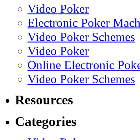
Video Poker
Electronic Poker Mach
Video Poker Schemes
Video Poker
Online Electronic Pok
Video Poker Schemes
Resources
Categories