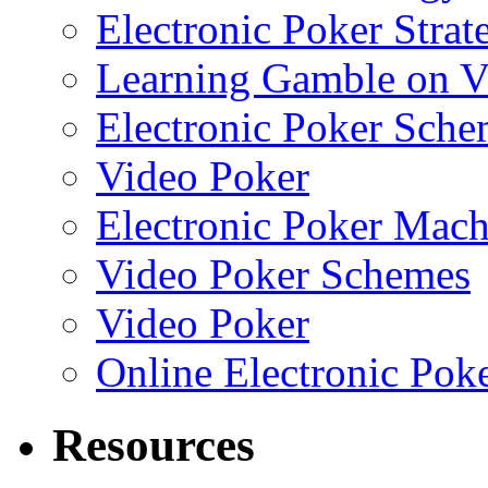
Electronic Poker Strat
Learning Gamble on V
Electronic Poker Sche
Video Poker
Electronic Poker Mach
Video Poker Schemes
Video Poker
Online Electronic Pok
Resources