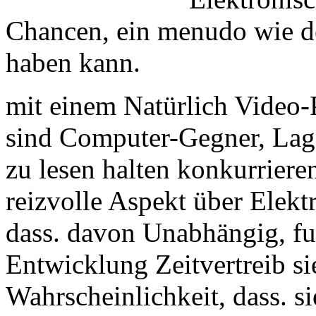
Chancen, ein menudo wie de
haben kann.
mit einem Natürlich Video-P
sind Computer-Gegner, Lage 
zu lesen halten konkurriere
reizvolle Aspekt über Elekt
dass. davon Unabhängig, fu
Entwicklung Zeitvertreib si
Wahrscheinlichkeit, dass. s