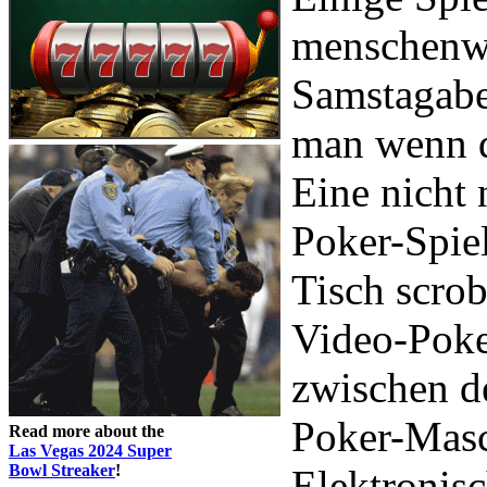
menschenwü
Samstagabe
man wenn da
Eine nicht 
Poker-Spie
Tisch scrob
Video-Poke
zwischen d
Poker-Masc
Read more about the
Las Vegas 2024 Super
Bowl Streaker
!
Elektronisc