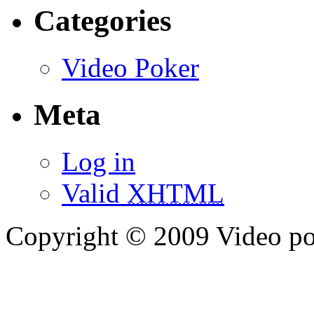
Categories
Video Poker
Meta
Log in
Valid
XHTML
Copyright © 2009 Video p