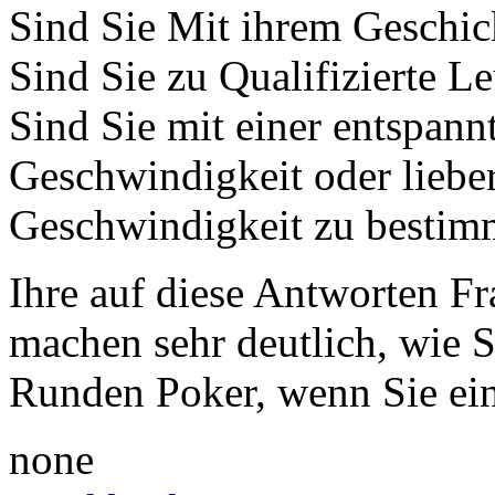
Sind Sie Mit ihrem Geschi
Sind Sie zu Qualifizierte Le
Sind Sie mit einer entspan
Geschwindigkeit oder liebe
Geschwindigkeit zu besti
Ihre auf diese Antworten Fr
machen sehr deutlich, wie S
Runden Poker, wenn Sie ein
none