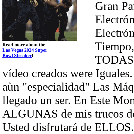
Gran Pa
Electrón
Electró
Tiempo,
Read more about the
Las Vegas 2024 Super
Bowl Streaker
!
TODAS 
vídeo creados were Iguales
aùn "especialidad" Las Máq
llegado un ser. En Este
ALGUNAS de mis trucos de
Usted disfrutará de ELLOS.