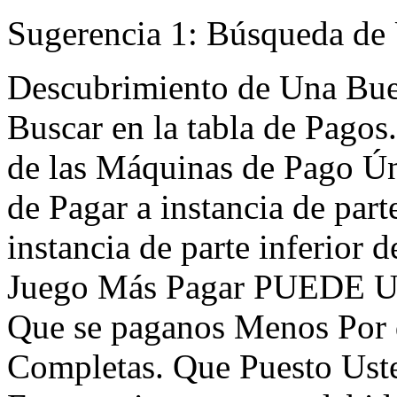
Sugerencia 1: Búsqueda de
Descubrimiento de Una Bu
Buscar en la tabla de Pagos
de las Máquinas de Pago Ú
de Pagar a instancia de part
instancia de parte inferior 
Juego Más Pagar PUEDE Un 
Que se paganos Menos Por d
Completas. Que Puesto Ust