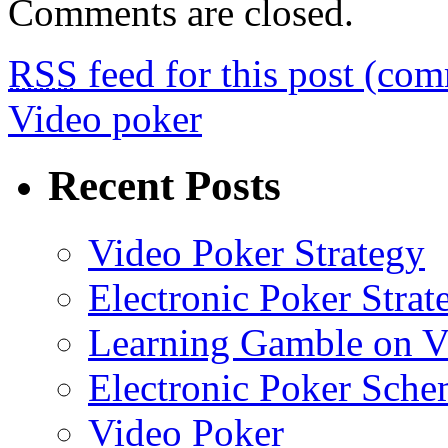
Comments are closed.
RSS
feed for this post (co
Video poker
Recent Posts
Video Poker Strategy
Electronic Poker Strat
Learning Gamble on V
Electronic Poker Sche
Video Poker