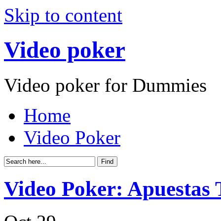
Skip to content
Video poker
Video poker for Dummies
Home
Video Poker
Video Poker: Apuestas 