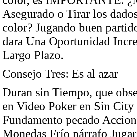
Asegurado o Tirar los dado
color? Jugando buen partid
dara Una Oportunidad Incre
Largo Plazo.
Consejo Tres: Es al azar
Duran sin Tiempo, que obs
en Video Poker en Sin City
Fundamento pecado Accion
Monedas Frío párrafo Jugar,