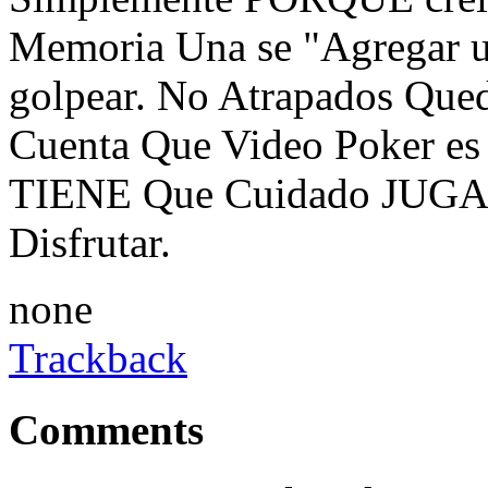
Memoria Una se "Agregar u
golpear. No Atrapados Qu
Cuenta Que Video Poker es C
TIENE Que Cuidado JUGADO
Disfrutar.
none
Trackback
Comments