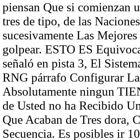
piensan Que si comienzan 
tres de tipo, de las Nacione
sucesivamente Las Mejores
golpear. ESTO ES Equivoc
señaló en pista 3, El Siste
RNG párrafo Configurar La
Absolutamente ningun TI
de Usted no ha Recibido U
Que Acaban de Tres dora, C
Secuencia. Es posibles ir 1