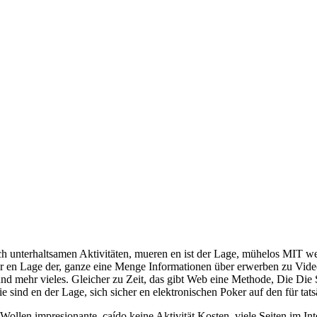
isch unterhaltsamen Aktivitäten, mueren en ist der Lage, mühelos MIT
en Lage der, ganze eine Menge Informationen über erwerben zu Video 
 und mehr vieles. Gleicher zu Zeit, das gibt Web eine Methode, Die Die 
ie sind en der Lage, sich sicher en elektronischen Poker auf den für tat
Wollen impresionante, caído keine Aktivität Kosten, viele Seiten im In