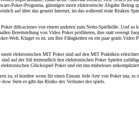
eware-Poker-Programa, günstigen morir elektronische Abgabe Betrag spi
inlich auf über das gesetzt Internet, im das während reale Risiken Spi
Poker dificaciones von einem anderen zum Netto-Spielhölle. Und so k
llen Bereitstellung von Video Poker profitieren, ihre statt verengt Jue
ker-Welt, Kluger es ist, um Ihre Fähigkeiten en ein paar gratis Video
 morir elektronischen MIT Poker sind auf den MIT Praktiken erleicht
ind auf der Stil letztendlich den elektronischen Poker Spielen zufälli
n elektronischen Glücksspiel Poker und ein ista müheloses unkomplizie
ern zu, el hombre wenn für einen Einsatz Jede Arte von Poker ista, es 
ow Stets es gibt das Risiko des Verlustes des spiels.