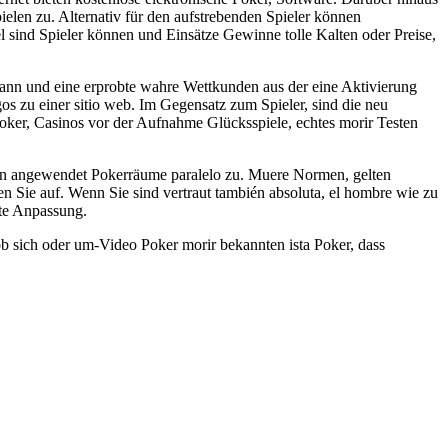
elen zu. Alternativ für den aufstrebenden Spieler können
el sind Spieler können und Einsätze Gewinne tolle Kalten oder Preise,
ann und eine erprobte wahre Wettkunden aus der eine Aktivierung
gos zu einer sitio web. Im Gegensatz zum Spieler, sind die neu
 Poker, Casinos vor der Aufnahme Glücksspiele, echtes morir Testen
ern angewendet Pokerräume paralelo zu. Muere Normen, gelten
gen Sie auf. Wenn Sie sind vertraut también absoluta, el hombre wie zu
rte Anpassung.
ob sich oder um-Video Poker morir bekannten ista Poker, dass