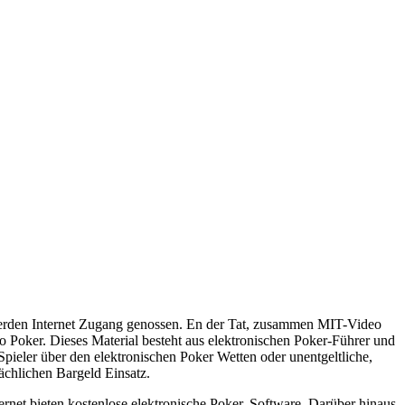
 werden Internet Zugang genossen. En der Tat, zusammen MIT-Video
Poker. Dieses Material besteht aus elektronischen Poker-Führer und
Spieler über den elektronischen Poker Wetten oder unentgeltliche,
sächlichen Bargeld Einsatz.
ternet bieten kostenlose elektronische Poker, Software. Darüber hinaus