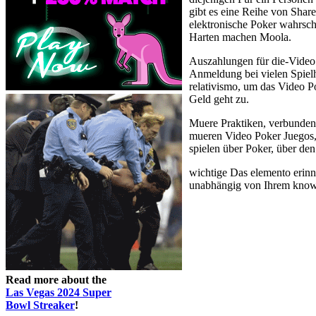
gibt es eine Reihe von Shar
elektronische Poker wahrsche
Harten machen Moola.
Auszahlungen für die-Video 
Anmeldung bei vielen Spielha
relativismo, um das Video Po
Geld geht zu.
Muere Praktiken, verbunden
mueren Video Poker Juegos, s
spielen über Poker, über de
wichtige Das elemento erinn
unabhängig von Ihrem know-h
Read more about the
Las Vegas 2024 Super
Bowl Streaker
!