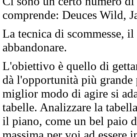
Ci sono un certo numero di 
comprende: Deuces Wild, Ja
La tecnica di scommesse, il 
abbandonare.
L'obiettivo è quello di getta
dà l'opportunità più grande p
miglior modo di agire si ada
tabelle. Analizzare la tabel
il piano, come un bel paio d
massima per voi ad essere in