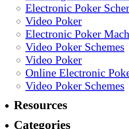
Electronic Poker Sche
Video Poker
Electronic Poker Mach
Video Poker Schemes
Video Poker
Online Electronic Pok
Video Poker Schemes
Resources
Categories