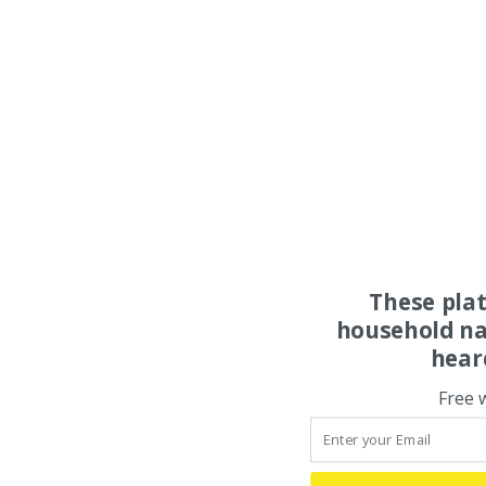
These pla
household na
hear
Free 