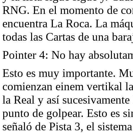
RNG. En el momento de come
encuentra La Roca. La máqu
todas las Cartas de una bara
Pointer 4: No hay absoluta
Esto es muy importante. Mu
comienzan einem vertikal la
la Real y así sucesivamente
punto de golpear. Esto es 
señaló de Pista 3, el siste