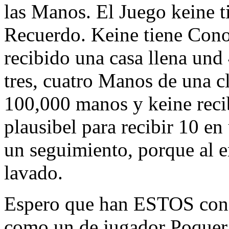
las Manos. El Juego keine 
Recuerdo. Keine tiene Cono
recibido una casa llena und
tres, cuatro Manos de una cl
100,000 manos y keine recib
plausibel para recibir 10 e
un seguimiento, porque al 
lavado.
Espero que han ESTOS conse
como un de jugador Poquer 