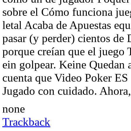
sobre el Cómo funciona ju
letal Acaba de Apuestas equ
pasar (y perder) cientos de
porque creían que el juego
ein golpear. Keine Quedan 
cuenta que Video Poker ES c
Jugado con cuidado. Ahora, 
none
Trackback