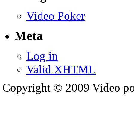
Video Poker
Meta
Log in
Valid
XHTML
Copyright © 2009 Video p